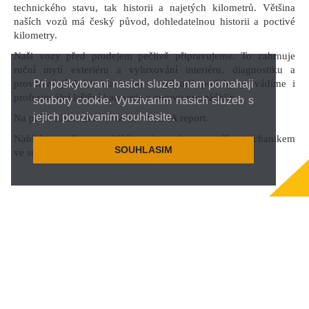
technického stavu, tak historii a najetých kilometrů. Většina
naších vozů má český původ, dohledatelnou historii a poctivé
kilometry.
Naši vozy před prodejem pečlivě připravujeme. To zahrnuje
ruční mytí exteriéru a vyluxování interiéru, diagnostiku a
Pri poskytovani nasich sluzeb nam pomahaji
prověření jízdních vlastností, v případě potřeby provádíme i
profesionální leštění karoserie a opravy promáčklin.
soubory cookie. Vyuzivanim nasich sluzeb s
jejich pouzivanim souhlasite.
Na přání zákazníka vystavíme CEBIA report.
Nabízíme možnost prohlídky a kontroly auta vaším mechanikem
SOUHLASIM
ve smluvním servisu.